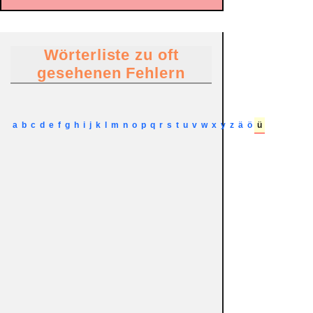
Wörterliste zu oft
gesehenen Fehlern
a
b
c
d
e
f
g
h
i
j
k
l
m
n
o
p
q
r
s
t
u
v
w
x
y
z
ä
ö
ü