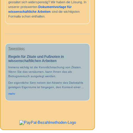
gestaltet sich widerspenstig? Wir haben die Lösung. In
unserer preiswerten
Dokumentvorlage für
wissenschaftliche Arbeiten
sind die wichtigsten
Formalia schon enthalten.
Tagestipp:
Regeln für Zitate und Fußnoten in
wissenschaftlichen Arbeiten
Immens wichtig ist die Kenntlichmachung von Zitaten.
Wenn Sie das versäumen, kann Ihnen das als
Betrugsversuch ausgelegt werden.
Der eigentliche Sinn neben der Abwehr des Diebstahls
geistigen Eigentums ist hingegen, den Kontext einer ...
mehr