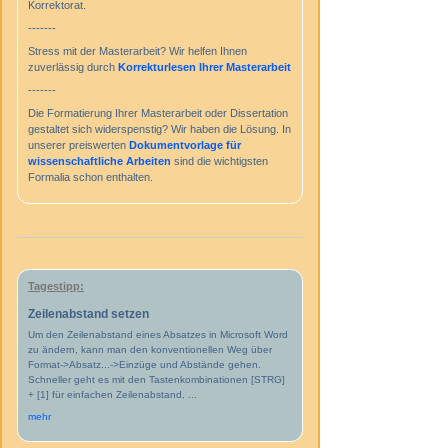
Korrektorat.
-------
Stress mit der Masterarbeit? Wir helfen Ihnen
zuverlässig durch
Korrekturlesen Ihrer Masterarbeit
-------
Die Formatierung Ihrer Masterarbeit oder Dissertation
gestaltet sich widerspenstig? Wir haben die Lösung. In
unserer preiswerten
Dokumentvorlage für
wissenschaftliche Arbeiten
sind die wichtigsten
Formalia schon enthalten.
Tagestipp:
Zeilenabstand setzen
Um den Zeilenabstand eines Absatzes in Microsoft Word
zu ändern, kann man den konventionellen Weg über
Format->Absatz...->Einzüge und Abstände gehen.
Schneller geht es mit den Tastenkombinationen [STRG]
+ [1] für einfachen Zeilenabstand, ...
mehr