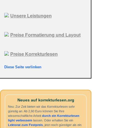
Unsere Leistungen
Preise Formatierung und Layout
Preise Korrekturlesen
Diese Seite verlinken
Neues auf korrekturlesen.org
Neu: Zur Zeit bieten wir das Korrekturlesen sehr
günstig an. Ab 2,60 Euro können Sie Ihre
wissenschaftliche Arbeit
durch ein
Korrekturlesen
light
verbessern
lassen. Oder erhalten Sie ein
Lektorat zum Festpreis
, jetzt noch günstiger als ein