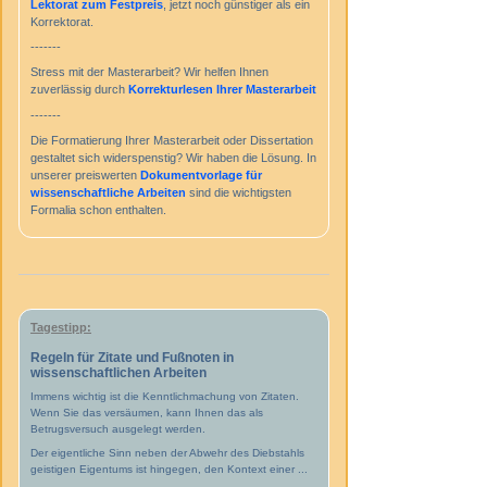
Lektorat zum Festpreis
, jetzt noch günstiger als ein
Korrektorat.
-------
Stress mit der Masterarbeit? Wir helfen Ihnen
zuverlässig durch
Korrekturlesen Ihrer Masterarbeit
-------
Die Formatierung Ihrer Masterarbeit oder Dissertation
gestaltet sich widerspenstig? Wir haben die Lösung. In
unserer preiswerten
Dokumentvorlage für
wissenschaftliche Arbeiten
sind die wichtigsten
Formalia schon enthalten.
Tagestipp:
Regeln für Zitate und Fußnoten in
wissenschaftlichen Arbeiten
Immens wichtig ist die Kenntlichmachung von Zitaten.
Wenn Sie das versäumen, kann Ihnen das als
Betrugsversuch ausgelegt werden.
Der eigentliche Sinn neben der Abwehr des Diebstahls
geistigen Eigentums ist hingegen, den Kontext einer ...