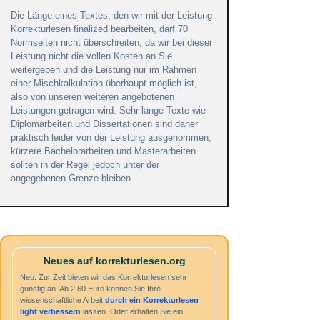
Die Länge eines Textes, den wir mit der Leistung
Korrekturlesen finalized bearbeiten, darf 70
Normseiten nicht überschreiten, da wir bei dieser
Leistung nicht die vollen Kosten an Sie
weitergeben und die Leistung nur im Rahmen
einer Mischkalkulation überhaupt möglich ist,
also von unseren weiteren angebotenen
Leistungen getragen wird. Sehr lange Texte wie
Diplomarbeiten und Dissertationen sind daher
praktisch leider von der Leistung ausgenommen,
kürzere Bachelorarbeiten und Masterarbeiten
sollten in der Regel jedoch unter der
angegebenen Grenze bleiben.
Neues auf korrekturlesen.org
Neu: Zur Zeit bieten wir das Korrekturlesen sehr
günstig an. Ab 2,60 Euro können Sie Ihre
wissenschaftliche Arbeit
durch ein
Korrekturlesen
light
verbessern
lassen. Oder erhalten Sie ein