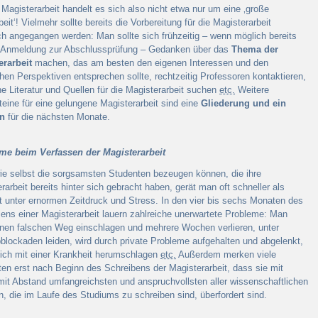
 Magisterarbeit handelt es sich also nicht etwa nur um eine ‚große
eit‘! Vielmehr sollte bereits die Vorbereitung für die Magisterarbeit
ch angegangen werden: Man sollte sich frühzeitig – wenn möglich bereits
r Anmeldung zur Abschlussprüfung – Gedanken über das
Thema der
erarbeit
machen, das am besten den eigenen Interessen und den
chen Perspektiven entsprechen sollte, rechtzeitig Professoren kontaktieren,
e Literatur und Quellen für die Magisterarbeit suchen
etc.
Weitere
eine für eine gelungene Magisterarbeit sind eine
Gliederung und ein
an
für die nächsten Monate.
me beim Verfassen der Magisterarbeit
ie selbst die sorgsamsten Studenten bezeugen können, die ihre
rarbeit bereits hinter sich gebracht haben, gerät man oft schneller als
t unter ernormen Zeitdruck und Stress. In den vier bis sechs Monaten des
ens einer Magisterarbeit lauern zahlreiche unerwartete Probleme: Man
nen falschen Weg einschlagen und mehrere Wochen verlieren, unter
blockaden leiden, wird durch private Probleme aufgehalten und abgelenkt,
ich mit einer Krankheit herumschlagen
etc.
Außerdem merken viele
en erst nach Beginn des Schreibens der Magisterarbeit, dass sie mit
mit Abstand umfangreichsten und anspruchvollsten aller wissenschaftlichen
n, die im Laufe des Studiums zu schreiben sind, überfordert sind.