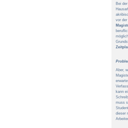
Bei der
Hausarb
akribis
vor de
Magist
berufli
möglich
Grundst
Zeitpl
Proble
Aber, w
Magiste
erwarte
Verfass
kann ei
Schreib
muss s
Student
dieser 
Arbeite