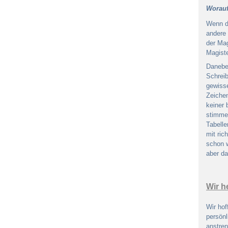
Worauf
Wenn di
andere 
der Mag
Magiste
Danebe
Schreib
gewisse
Zeiche
keiner
stimmen
Tabelle
mit ric
schon 
aber da
Wir h
Wir hof
persönl
anstren