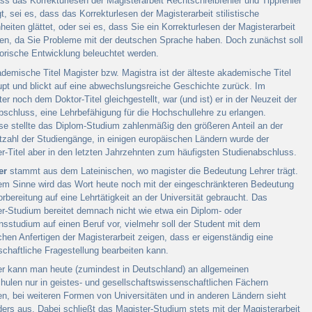
ss das Korrekturlesen der Magisterarbeit Rechtschreibfehler und Tippfehler
gt, sei es, dass das Korrekturlesen der Magisterarbeit stilistische
eiten glättet, oder sei es, dass Sie ein Korrekturlesen der Magisterarbeit
en, da Sie Probleme mit der deutschen Sprache haben. Doch zunächst soll
torische Entwicklung beleuchtet werden.
demische Titel Magister bzw. Magistra ist der älteste akademische Titel
pt und blickt auf eine abwechslungsreiche Geschichte zurück. Im
lter noch dem Doktor-Titel gleichgestellt, war (und ist) er in der Neuzeit der
bschluss, eine Lehrbefähigung für die Hochschullehre zu erlangen.
se stellte das Diplom-Studium zahlenmäßig den größeren Anteil an der
ahl der Studiengänge, in einigen europäischen Ländern wurde der
r-Titel aber in den letzten Jahrzehnten zum häufigsten Studienabschluss.
er
stammt aus dem Lateinischen, wo magister die Bedeutung Lehrer trägt.
em Sinne wird das Wort heute noch mit der eingeschränkteren Bedeutung
orbereitung auf eine Lehrtätigkeit an der Universität gebraucht. Das
r-Studium bereitet demnach nicht wie etwa ein Diplom- oder
studium auf einen Beruf vor, vielmehr soll der Student mit dem
ichen Anfertigen der Magisterarbeit zeigen, dass er eigenständig eine
chaftliche Fragestellung bearbeiten kann.
er kann man heute (zumindest in Deutschland) an allgemeinen
ulen nur in geistes- und gesellschaftswissenschaftlichen Fächern
en, bei weiteren Formen von Universitäten und in anderen Ländern sieht
ers aus. Dabei schließt das Magister-Studium stets mit der Magisterarbeit