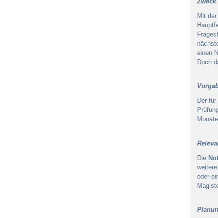
Zweck 
Mit der
Hauptfa
Fragest
nächste
einen N
Doch da
Vorgab
Der für
Prüfung
Monate
Releva
Die
Not
weitere
oder ei
Magiste
Planun