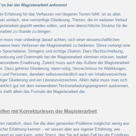
 es bei der Magisterarbeit ankommt
e Erfahrung für das Verfassen von längeren Texten fehlt, ist es alles
als einfach, eine vernünftige Gliederung, Thesen, die im weiteren Verlauf
isterarbeit geprüft werden sollen, und eine übersichtliche Struktur für die
rarbeit zu Stande zu bringen.
n muss man unbedingt darauf achten, sich einer wissenschaftlichen
weise beim Verfassen der Magisterarbeit zu bedienen. Diese verlangt eine
 Sprachebene, Stringenz und richtige Zitation. Dass Rechtschreibung,
nsetzung und Grammatik bei der Magisterarbeit stimmen müssen, bedarf
 besonderen Erwähnung. Zuletzt muss auch das Äußere der Magisterarbeit
. Dazu gehören Gliederung, wenn nötig, Verzeichnisse für Abbildungen,
n und Personen, daneben selbstverständlich auch ein Inhaltsverzeichnis
htiger Gliederung und ein Literaturverzeichnis. Allein dafür muss man sich
wirklich gut mit dem verwendeten Textverarbeitungsprogramm auskennen,
s stellt allein das Formale der Magisterarbeit dar.
elfen mit Korrekturlesen der Magisterarbeit
fen natürlich, dass Sie die oben genannten Probleme möglichst wenig aus
icher Erfahrung kennen – wir wissen aber aus eigener Erfahrung, wie
gend es sein kann, unter Stress, den Sie auf jeden Fall bei der Erstellung