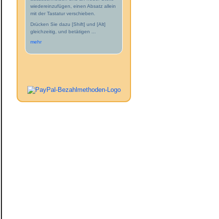
wiedereinzufügen, einen Absatz allein
mit der Tastatur verschieben.
Drücken Sie dazu [Shift] und [Alt]
gleichzeitig, und betätigen ...
mehr