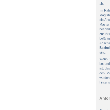
ab.
Im Rah
Magist
die Abs
Master 
besonde
zur the
befähig
Abschlu
Bachel
sind.
Wenn Si
besond
ist, d
den Bol
werden
hinter 
Anfor