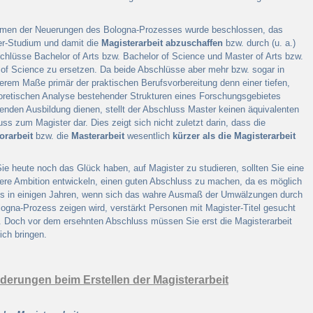
men der Neuerungen des Bologna-Prozesses wurde beschlossen, das
er-Studium und damit die
Magisterarbeit abzuschaffen
bzw. durch (u. a.)
chlüsse Bachelor of Arts bzw. Bachelor of Science und Master of Arts bzw.
of Science zu ersetzen. Da beide Abschlüsse aber mehr bzw. sogar in
rem Maße primär der praktischen Berufsvorbereitung denn einer tiefen,
oretischen Analyse bestehender Strukturen eines Forschungsgebietes
enden Ausbildung dienen, stellt der Abschluss Master keinen äquivalenten
ss zum Magister dar. Dies zeigt sich nicht zuletzt darin, dass die
orarbeit
bzw. die
Masterarbeit
wesentlich
kürzer als die Magisterarbeit
e heute noch das Glück haben, auf Magister zu studieren, sollten Sie eine
ere Ambition entwickeln, einen guten Abschluss zu machen, da es möglich
ass in einigen Jahren, wenn sich das wahre Ausmaß der Umwälzungen durch
ogna-Prozess zeigen wird, verstärkt Personen mit Magister-Titel gesucht
. Doch vor dem ersehnten Abschluss müssen Sie erst die Magisterarbeit
sich bringen.
derungen beim Erstellen der Magisterarbeit