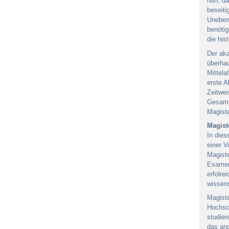
nun, da
beseiti
Unebenh
benötig
die his
Der aka
überhau
Mittela
erste A
Zeitwei
Gesamtz
Magiste
Magist
In dies
einer V
Magiste
Examens
erfolre
wissens
Magist
Hochsch
studier
das and