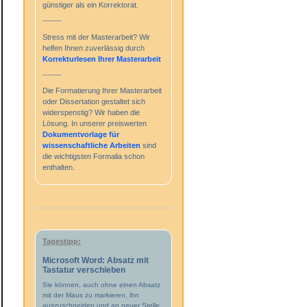
günstiger als ein Korrektorat.
-------
Stress mit der Masterarbeit? Wir
helfen Ihnen zuverlässig durch
Korrekturlesen Ihrer Masterarbeit
-------
Die Formatierung Ihrer Masterarbeit
oder Dissertation gestaltet sich
widerspenstig? Wir haben die
Lösung. In unserer preiswerten
Dokumentvorlage für
wissenschaftliche Arbeiten
sind
die wichtigsten Formalia schon
enthalten.
Tagestipp:
Microsoft Word: Absatz mit
Tastatur verschieben
Sie können, auch ohne einen Absatz
mit der Maus zu markieren, ihn
auszuschneiden und an neuer Stelle