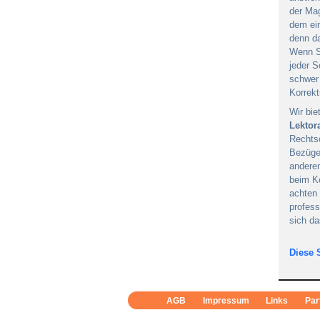
der Mag
dem ein
denn da
Wenn S
jeder S
schwer 
Korrekt
Wir bi
Lektor
Rechts
Bezüge
anderen
beim Ko
achten 
profess
sich da
Diese 
AGB
Impressum
Links
Par