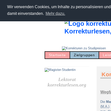
Wir verwenden Cookies, um Inhalte zu personalisieren und 
damit einverstanden.
Mehr dazu.
Startseite
Zielgruppen
Leis
Kor
Lektorat
korrekturlesen.org
Wegfa
Die
Mag
(
M.A.
)