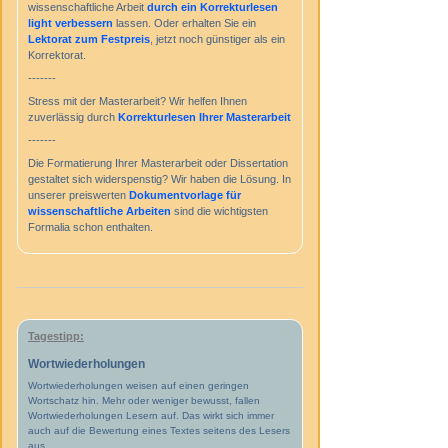
wissenschaftliche Arbeit
durch ein
Korrekturlesen
light
verbessern
lassen. Oder erhalten Sie ein
Lektorat zum Festpreis
, jetzt noch günstiger als ein
Korrektorat.
-------
Stress mit der Masterarbeit? Wir helfen Ihnen
zuverlässig durch
Korrekturlesen Ihrer Masterarbeit
-------
Die Formatierung Ihrer Masterarbeit oder Dissertation
gestaltet sich widerspenstig? Wir haben die Lösung. In
unserer preiswerten
Dokumentvorlage für
wissenschaftliche Arbeiten
sind die wichtigsten
Formalia schon enthalten.
Tagestipp:
Wortwiederholungen
Wortwiederholungen weisen auf einen geringen
Wortschatz hin. Mehr oder weniger bewusst, fallen
Wortwiederholungen Lesern auf. Das wirkt sich immer
auch auf die Bewertung eines Textes seitens des Lesers
aus.